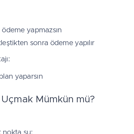
i ödeme yapmazsın
leştikten sonra ödeme yapılır
ajı:
plan yaparsın
n Uçmak Mümkün mü?
 nokta şu: