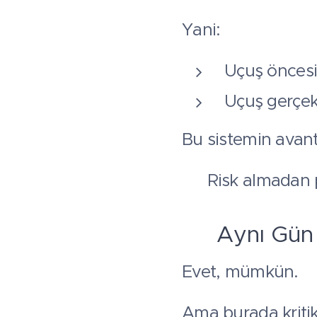
Yani:
Uçuş önces
Uçuş gerçek
Bu sistemin avant
👉 Risk almadan 
⏱️ Aynı Gü
Evet, mümkün.
Ama burada kritik