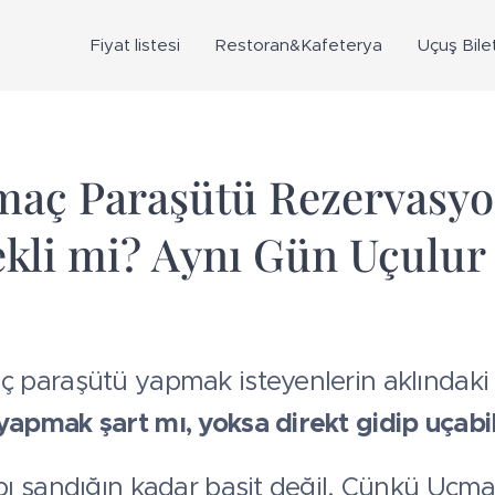
Fiyat listesi
Restoran&Kafeterya
Uçuş Bilet
aç Paraşütü Rezervasyo
kli mi? Aynı Gün Uçulu
paraşütü yapmak isteyenlerin aklındaki 
apmak şart mı, yoksa direkt gidip uçabil
ı sandığın kadar basit değil. Çünkü Uçm