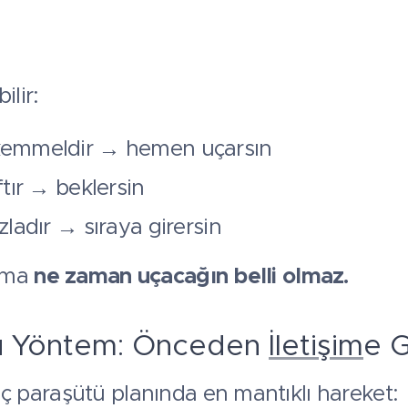
ilir:
emmeldir → hemen uçarsın
tır → beklersin
ladır → sıraya girersin
 ama
ne zaman uçacağın belli olmaz.
u Yöntem: Önceden
İletişim
e 
paraşütü planında en mantıklı hareket: