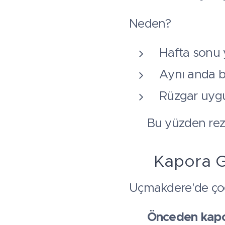
Neden?
Hafta sonu 
Aynı anda bi
Rüzgar uygun
👉 Bu yüzden rez
💰 Kapora G
Uçmakdere'de çoğ
👉
Önceden kapor