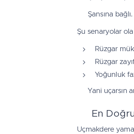
👉 Şansına bağlı.
Şu senaryolar olab
Rüzgar mük
Rüzgar zayıf
Yoğunluk faz
👉 Yani uçarsın
📞 En Doğr
Uçmakdere yamaç 