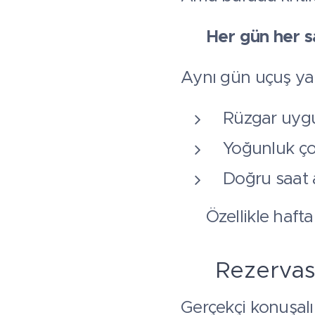
👉
Her gün her s
Aynı gün uçuş ya
Rüzgar uygu
Yoğunluk ç
Doğru saat a
👉 Özellikle hafta
🌬️ Rezerva
Gerçekçi konuşal