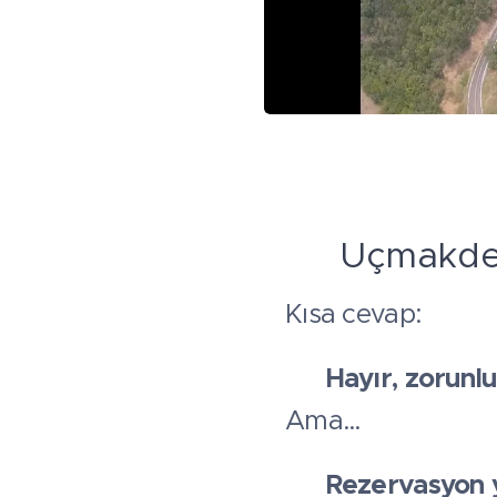
📍 Uçmakde
Kısa cevap:
👉
Hayır, zorunlu
Ama…
👉
Rezervasyon y