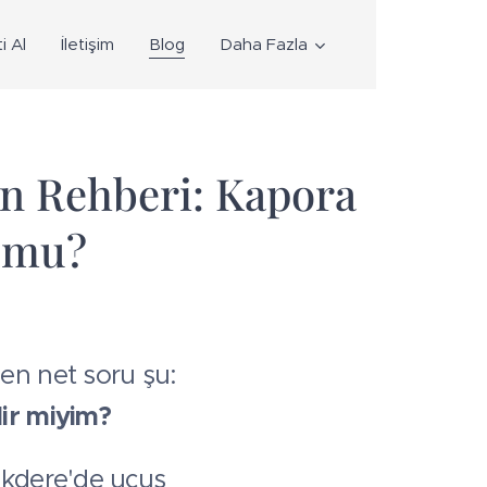
i Al
İletişim
Blog
Daha Fazla
n Rehberi: Kapora
r mu?
en net soru şu:
ir miyim?
akdere'de uçuş