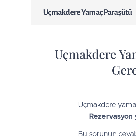
Uçmakdere Yamaç Paraşütü
🪂 Uçmakdere Yam
Gere
Uçmakdere yamaç 
👉
Rezervasyon y
Bu sorunun cevab