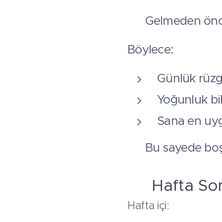
👉 Gelmeden önce 
Böylece:
Günlük rüzg
Yoğunluk bilg
Sana en uyg
👉 Bu sayede bo
🗓️ Hafta Son
Hafta içi: