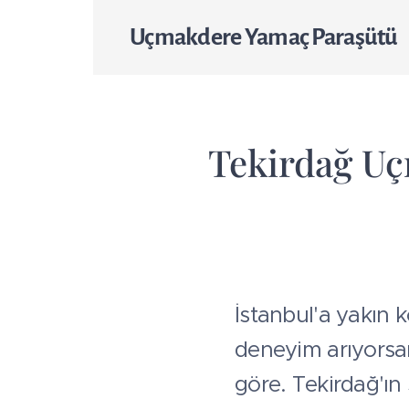
Uçmakdere Yamaç Paraşütü
🪂 Tekirdağ U
İstanbul'a yakın 
deneyim arıyors
göre. Tekirdağ'ın