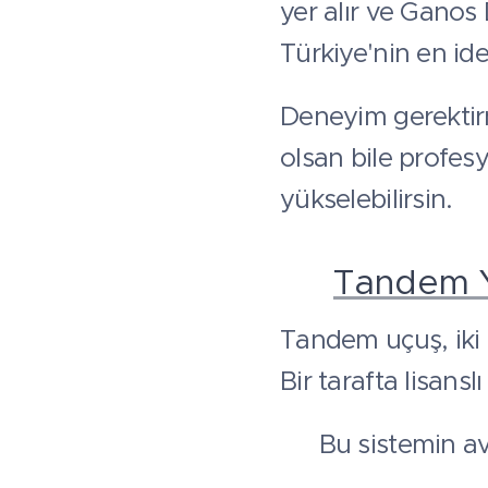
yer alır ve Ganos
Türkiye'nin en id
Deneyim gerektir
olsan bile profes
yükselebilirsin.
🪂
Tandem 
Tandem uçuş, iki 
Bir tarafta lisansl
👉 Bu sistemin ava