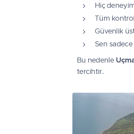
Hiç deneyi
Tüm kontrol 
Güvenlik üs
Sen sadece 
Bu nedenle
Uçma
tercihtir.