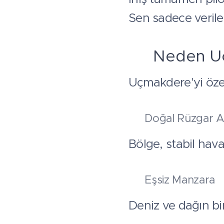
Sen sadece verilen
🌍 Neden U
Uçmakdere'yi özel
✔ Doğal Rüzgar Av
Bölge, stabil hav
✔ Eşsiz Manzara
Deniz ve dağın bir