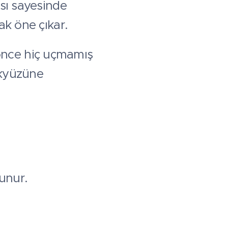
ısı sayesinde
ak öne çıkar.
önce hiç uçmamış
ökyüzüne
lunur.