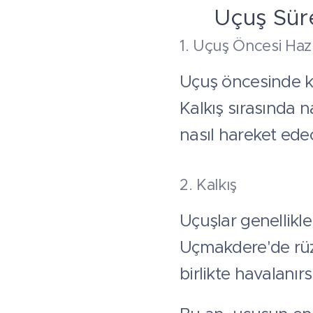
🚀 Uçuş Sürec
1. Uçuş Öncesi Hazı
Uçuş öncesinde kıs
Kalkış sırasında 
nasıl hareket edec
2. Kalkış
Uçuşlar genellikle
Uçmakdere'de rüz
birlikte havalanırs