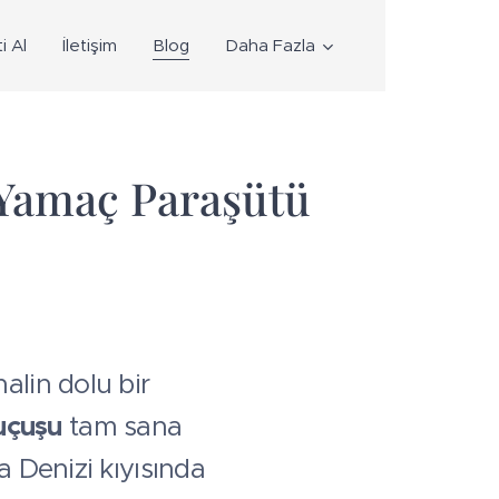
i Al
İletişim
Blog
Daha Fazla
Yamaç Paraşütü
lin dolu bir
uçuşu
tam sana
 Denizi kıyısında