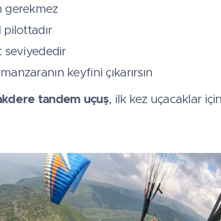
m gerekmez
pilottadır
t seviyededir
manzaranın keyfini çıkarırsın
kdere tandem uçuş
, ilk kez uçacaklar iç