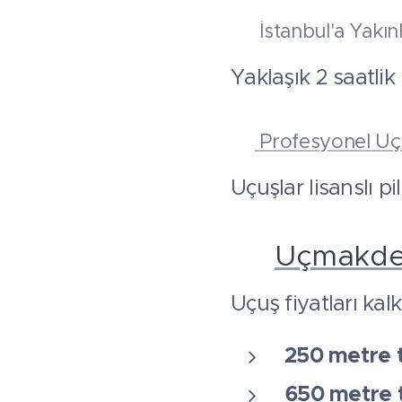
✔ İstanbul'a Yakınl
Yaklaşık 2 saatlik
✔
Profesyonel Uçu
Uçuşlar lisanslı pi
💰
Uçmakder
Uçuş fiyatları kal
250 metre 
650 metre 