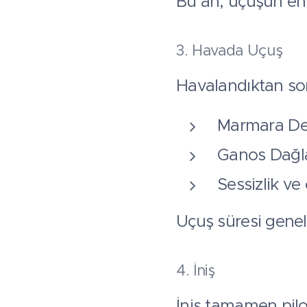
Bu an, uçuşun en 
3. Havada Uçuş
Havalandıktan so
Marmara De
Ganos Dağla
Sessizlik ve
Uçuş süresi genel
4. İniş
İniş tamamen pilot