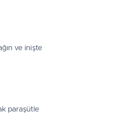
ğın ve inişte
k paraşütle