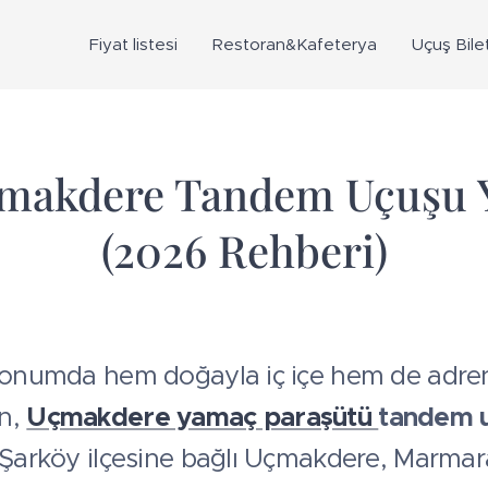
Fiyat listesi
Restoran&Kafeterya
Uçuş Bilet
çmakdere Tandem Uçuşu 
(2026 Rehberi)
konumda hem doğayla iç içe hem de adrena
an,
Uçmakdere yamaç paraşütü
tandem 
 Şarköy ilçesine bağlı Uçmakdere, Marmara